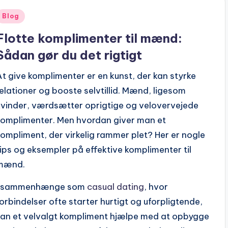
Posted
Blog
n
Flotte komplimenter til mænd:
Sådan gør du det rigtigt
At give komplimenter er en kunst, der kan styrke
relationer og booste selvtillid. Mænd, ligesom
kvinder, værdsætter oprigtige og velovervejede
komplimenter. Men hvordan giver man et
kompliment, der virkelig rammer plet? Her er nogle
tips og eksempler på effektive komplimenter til
mænd.
I sammenhænge som
casual dating
, hvor
forbindelser ofte starter hurtigt og uforpligtende,
kan et velvalgt kompliment hjælpe med at opbygge