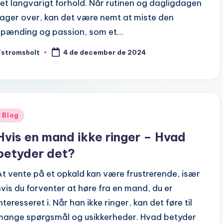
i et langvarigt forhold. Når rutinen og dagligdagen
tager over, kan det være nemt at miste den
spænding og passion, som et…
Tstromsholt
4 de december de 2024
osted
y
Posted
Blog
n
Hvis en mand ikke ringer – Hvad
betyder det?
At vente på et opkald kan være frustrerende, især
hvis du forventer at høre fra en mand, du er
nteresseret i. Når han ikke ringer, kan det føre til
mange spørgsmål og usikkerheder. Hvad betyder