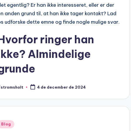
det egentlig? Er han ikke interesseret, eller er der
en anden grund til, at han ikke tager kontakt? Lad
os udforske dette emne og finde nogle mulige svar.
Hvorfor ringer han
ikke? Almindelige
grunde
Tstromsholt
4 de december de 2024
osted
y
Posted
Blog