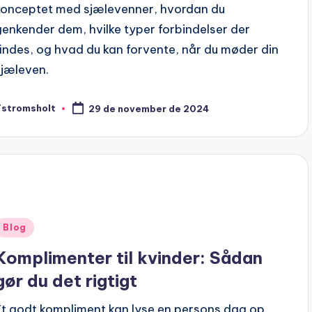
konceptet med sjælevenner, hvordan du
genkender dem, hvilke typer forbindelser der
findes, og hvad du kan forvente, når du møder din
sjæleven.
Tstromsholt
29 de november de 2024
osted
y
Posted
Blog
n
Komplimenter til kvinder: Sådan
gør du det rigtigt
Et godt kompliment kan lyse en persons dag op,