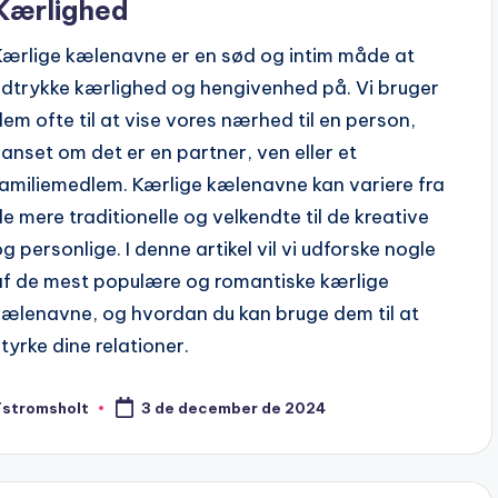
Kærlighed
Kærlige kælenavne er en sød og intim måde at
udtrykke kærlighed og hengivenhed på. Vi bruger
dem ofte til at vise vores nærhed til en person,
uanset om det er en partner, ven eller et
familiemedlem. Kærlige kælenavne kan variere fra
de mere traditionelle og velkendte til de kreative
og personlige. I denne artikel vil vi udforske nogle
af de mest populære og romantiske kærlige
kælenavne, og hvordan du kan bruge dem til at
styrke dine relationer.
Tstromsholt
3 de december de 2024
osted
y