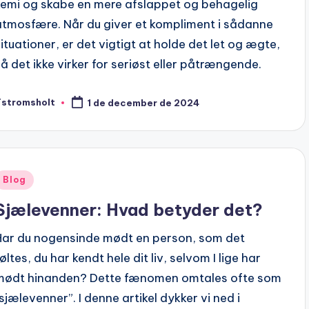
kemi og skabe en mere afslappet og behagelig
atmosfære. Når du giver et kompliment i sådanne
situationer, er det vigtigt at holde det let og ægte,
så det ikke virker for seriøst eller påtrængende.
Tstromsholt
1 de december de 2024
osted
y
Posted
Blog
n
Sjælevenner: Hvad betyder det?
Har du nogensinde mødt en person, som det
øltes, du har kendt hele dit liv, selvom I lige har
mødt hinanden? Dette fænomen omtales ofte som
“sjælevenner”. I denne artikel dykker vi ned i